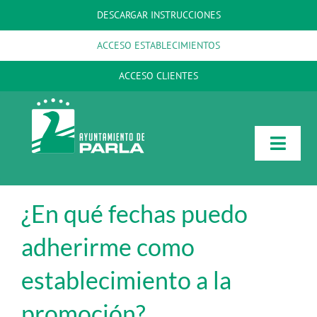
Saltar
DESCARGAR INSTRUCCIONES
al
contenido
ACCESO ESTABLECIMIENTOS
ACCESO CLIENTES
Toggl
Navig
Consigue tu bono
¿En qué fechas puedo
adherirme como
Adhiere tu establecimiento
establecimiento a la
Establecimientos adheridos
promoción?