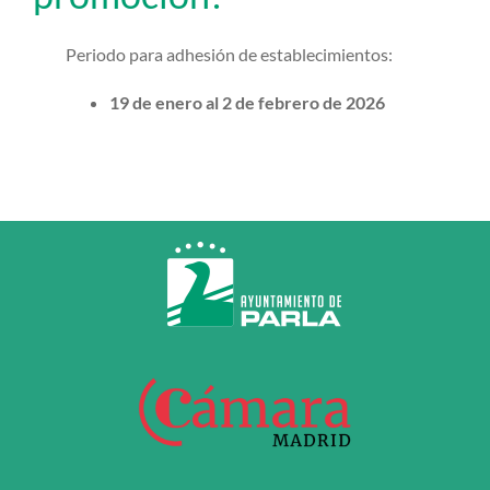
FAQS
Periodo para adhesión de establecimientos:
19 de enero al 2 de febrero de 2026
Contacto