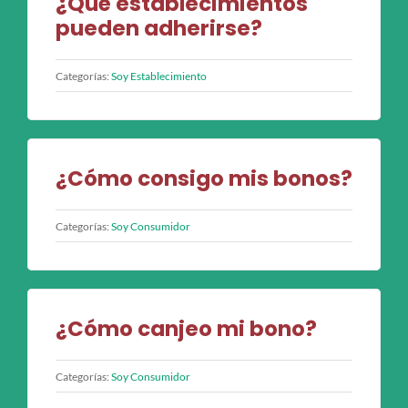
¿Qué establecimientos
pueden adherirse?
FAQS
Categorías:
Soy Establecimiento
Contacto
¿Cómo consigo mis bonos?
Categorías:
Soy Consumidor
¿Cómo canjeo mi bono?
Categorías:
Soy Consumidor