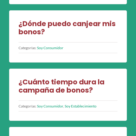
¿Dónde puedo canjear mis
bonos?
Categorías:
Soy Consumidor
¿Cuánto tiempo dura la
campaña de bonos?
Categorías:
Soy Consumidor
,
Soy Establecimiento